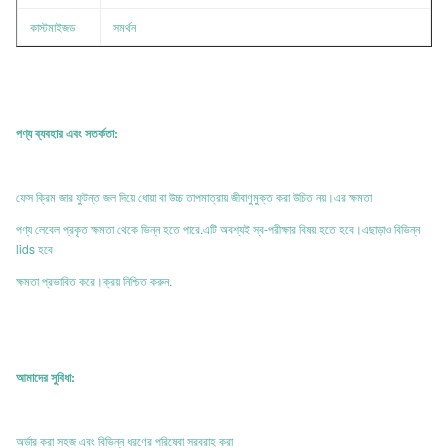
কাস্টমাইজড
সমর্থন
পণ্য ব্যবহার এবং সতর্কতা:
ফেস ক্রিম জার ফুটন্ত জল দিয়ে ধোয়া বা উচ্চ তাপমাত্রায় জীবাণুমুক্ত করা উচিত নয়।এর ক্ষমতা
পণ্য লেবেল প্রকৃত ক্ষমতা থেকে ভিন্ন হতে পারে.এটি অবশ্যই স্ব-পরীক্ষার বিষয় হতে হবে।এছাড়াও বিভিন্ন
lids হবে
ক্ষমতা প্রভাবিত করে।ক্রয় নিশ্চিত করুন.
আমাদের সুবিধা:
অর্ডার করা সহজ এবং বিভিন্ন ধরণের পরিষেবা সরবরাহ করা