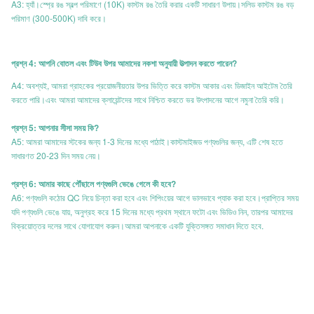
A3: হ্যাঁ।স্প্রে রঙ স্বল্প পরিমাণে (10K) কাস্টম রঙ তৈরি করার একটি সাধারণ উপায়।সলিড কাস্টম রঙ বড়
পরিমাণ (300-500K) দাবি করে।
প্রশ্ন 4: আপনি বোতল এবং টিউব উপর আমাদের নকশা অনুযায়ী উত্পাদন করতে পারেন?
A4: অবশ্যই, আমরা গ্রাহকের প্রয়োজনীয়তার উপর ভিত্তি করে কাস্টম আকার এবং ডিজাইন আইটেম তৈরি
করতে পারি।এবং আমরা আমাদের ক্লায়েন্টদের সাথে নিশ্চিত করতে ভর উৎপাদনের আগে নমুনা তৈরি করি।
প্রশ্ন 5: আপনার সীসা সময় কি?
A5: আমরা আমাদের স্টকের জন্য 1-3 দিনের মধ্যে পাঠাই।কাস্টমাইজড পণ্যগুলির জন্য, এটি শেষ হতে
সাধারণত 20-23 দিন সময় নেয়।
প্রশ্ন 6: আমার কাছে পৌঁছালে পণ্যগুলি ভেঙে গেলে কী হবে?
A6: পণ্যগুলি কঠোর QC নিয়ে চিন্তা করা হবে এবং শিপিংয়ের আগে ভালভাবে প্যাক করা হবে।প্রাপ্তির সময়
যদি পণ্যগুলি ভেঙে যায়, অনুগ্রহ করে 15 দিনের মধ্যে প্রথম স্থানে ফটো এবং ভিডিও নিন, তারপর আমাদের
বিক্রয়োত্তর দলের সাথে যোগাযোগ করুন।আমরা আপনাকে একটি যুক্তিসঙ্গত সমাধান দিতে হবে.