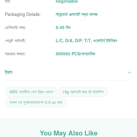
দাম:
negotiable
Packaging Details:
স্ট্যান্ডার্ড এক্সপোর্ট শক্ত কাগজ
ডেলিভারি সময়:
5-45 দিন
পেমেন্ট শর্তাবলী:
L/C, D/A, D/P, T/T, ওয়েস্টার্ন ইউনিয়ন
সরবরাহ ক্ষমতা:
500000 PCS/সাপ্তাহিক
ট্যাগ
ABS প্লাস্টিক ফেস ক্রিম বোতল
15g প্রসাধনী জার হট স্ট্যাম্পিং
ঢাকনা সহ পুনর্ব্যবহারযোগ্য 0.5 oz জার
You May Also Like