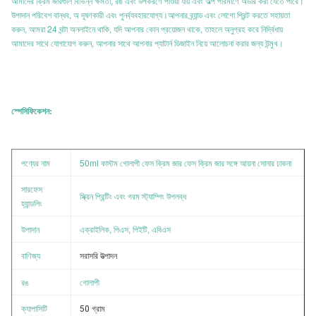
আমাদের ক্রিম জারগুলি বিভিন্ন ক্ষমতা, রঙ এবং উপকরণে পাওয়া যায় এবং অল্প পরিমাণে অর্ডার করা যেতে পারে।
উপাদান পরিবেশ বান্ধব, অ দূষণকারী এবং পুনর্ব্যবহারযোগ্য।আপনার ব্র্যান্ড এবং লোগো প্রিন্ট করতে সহায়তা
করুন, আমরা 24 ঘন্টা অনলাইনে থাকি, যদি আপনার কোন প্রয়োজন থাকে, তাহলে অনুগ্রহ করে নির্দ্বিধায়
আমাদের সাথে যোগাযোগ করুন, আপনার সাথে আপনার প্যাটার্ন ডিজাইন নিয়ে আলোচনা করার জন্য উন্মুখ।
স্পেসিফিকেশন:
পণ্যের নাম
50ml কাস্টম গোলাপী ফেস ক্রিম জার ফেস ক্রিম জার সঙ্গে আয়না সোনার ঢাকনা
সারফেস
স্ক্রিন প্রিন্টিং এবং গরম স্ট্যাম্পিং উপলব্ধ
হ্যান্ডলিং
উপাদান
এক্রাইলিক, পিএস, পিইটি, এবিএস
বাণিজ্য
সরাসরি উত্পাদন
রঙ
গোলাপী
ক্যাপাসিটি
50 গ্রাম