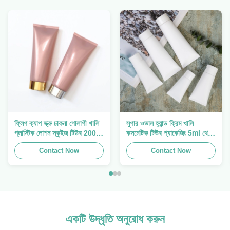
ফ্লিপ ক্যাপ স্ক্রু ঢাকনা গোলাপী খালি
সুপার ওভাল হ্যান্ড ক্রিম খালি
প্লাস্টিক লোশন স্কুইজ টিউব 200
কসমেটিক টিউব প্যাকেজিং 5ml থেকে
গ্রাম
150ml
Contact Now
Contact Now
একটি উদ্ধৃতি অনুরোধ করুন